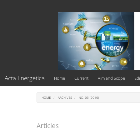
Main
Navigation
Main
Content
Sidebar
Acta Energetica
Home
Current
Aim and Scope
Edi
HOME
ARCHIVES
NO. 03 (2010)
Articles