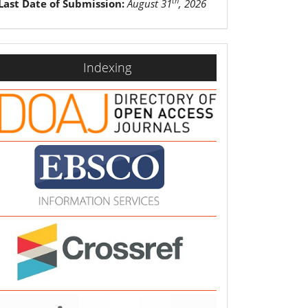
th
Last Date of Submission:
August 31
, 2026
indexing
Indexing