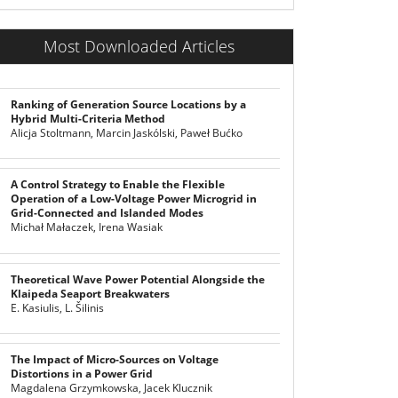
Most Downloaded Articles
Ranking of Generation Source Locations by a
Hybrid Multi-Criteria Method
Alicja Stoltmann, Marcin Jaskólski, Paweł Bućko
A Control Strategy to Enable the Flexible
Operation of a Low-Voltage Power Microgrid in
Grid-Connected and Islanded Modes
Michał Małaczek, Irena Wasiak
Theoretical Wave Power Potential Alongside the
Klaipeda Seaport Breakwaters
E. Kasiulis, L. Šilinis
The Impact of Micro-Sources on Voltage
Distortions in a Power Grid
Magdalena Grzymkowska, Jacek Klucznik