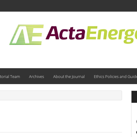
torial Team
Archives
About the Journal
Ethics Policies and Guid