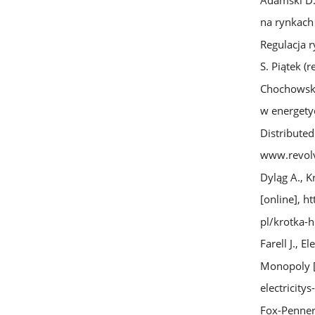
na rynkach
Regulacja 
S. Piątek (
Chochowski
w energetyc
Distributed
www.revol
Dyląg A., K
[online],
ht
pl/krotka-h
Farell J., E
Monopoly [
electricity
Fox-Penner