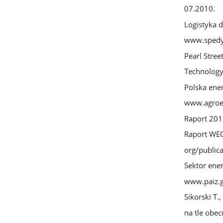
07.2010.
Logistyka d
www.spedy
Pearl Stree
Technology
Polska ener
www.agroen
Raport 201
Raport WEO
org/public
Sektor ener
www.paiz.g
Sikorski T.
na tle obec