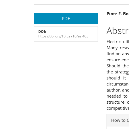
Article
Main
Piotr F. B
PDF
Sidebar
Articl
Abstr
DOI:
Cont
https://doi.org/10.52710/ae.405
Electric u
Many resea
find an ans
ensure ene
Should the
the strate
should it
circumsta
author, an
needed to 
structure 
competitiv
Articl
How to C
Detai