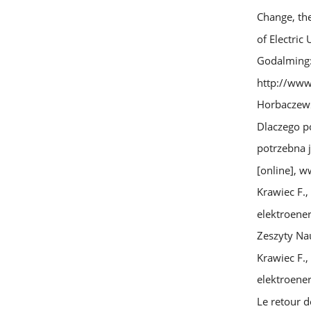
Change, th
of Electric 
Godalming: 
http://www
Horbaczewsk
Dlaczego po
potrzebna j
[online], w
Krawiec F.
elektroener
Zeszyty Nau
Krawiec F.
elektroene
Le retour d