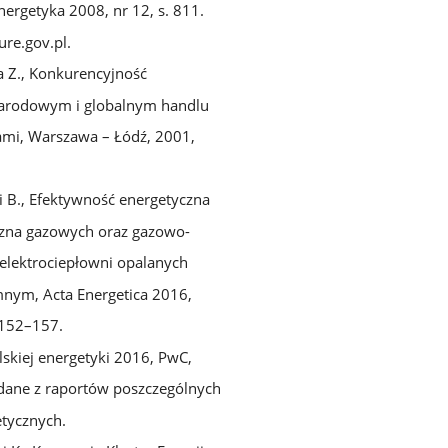
nergetyka 2008, nr 12, s. 811.
re.gov.pl.
 Z., Konkurencyjność
arodowym i globalnym handlu
ami, Warszawa – Łódź, 2001,
 B., Efektywność energetyczna
zna gazowych oraz gazowo-
elektrociepłowni opalanych
nym, Acta Energetica 2016,
 152–157.
lskiej energetyki 2016, PwC,
dane z raportów poszczególnych
etycznych.