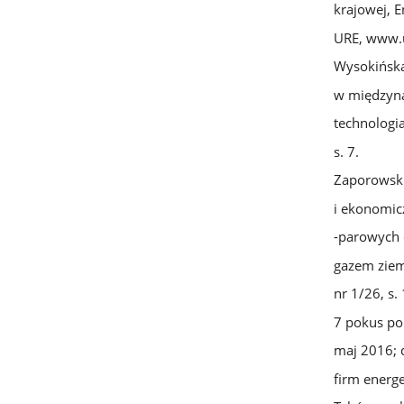
krajowej, E
URE, www.u
Wysokińska
w międzyn
technologi
s. 7.
Zaporowski
i ekonomic
-parowych 
gazem ziem
nr 1/26, s.
7 pokus po
maj 2016; 
firm energ