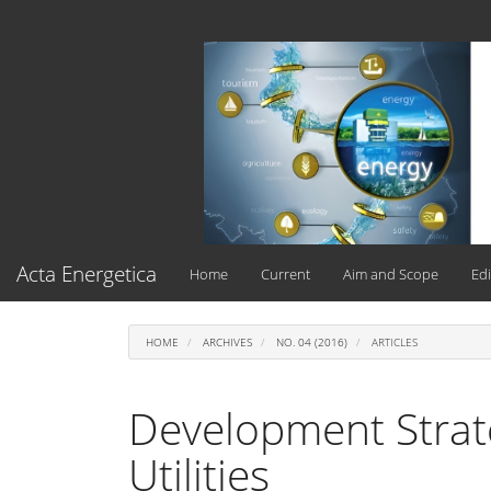
Main
Navigation
Main
Content
Sidebar
Acta Energetica
Home
Current
Aim and Scope
Edi
HOME
ARCHIVES
NO. 04 (2016)
ARTICLES
Development Strate
Utilities