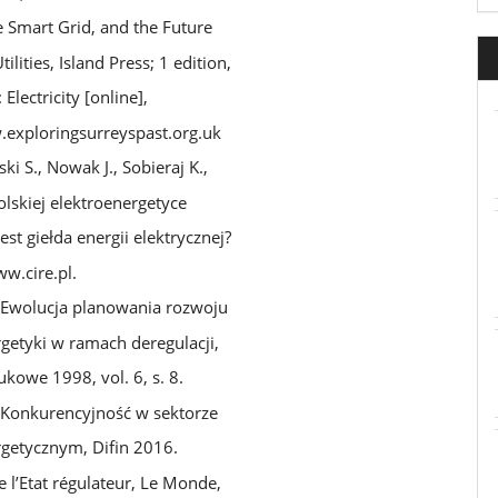
e Smart Grid, and the Future
Utilities, Island Press; 1 edition,
Electricity [online],
.exploringsurreyspast.org.uk
i S., Nowak J., Sobieraj K.,
lskiej elektroenergetyce
est giełda energii elektrycznej?
ww.cire.pl.
, Ewolucja planowania rozwoju
getyki w ramach deregulacji,
kowe 1998, vol. 6, s. 8.
, Konkurencyjność w sektorze
rgetycznym, Difin 2016.
e l’Etat régulateur, Le Monde,