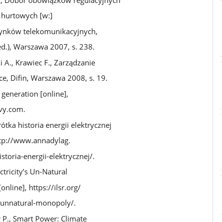
 hurtowych [w:]
rynków telekomunikacyjnych,
red.), Warszawa 2007, s. 238.
 A., Krawiec F., Zarządzanie
e, Difin, Warszawa 2008, s. 19.
 generation [online],
vy.com.
rótka historia energii elektrycznej
tp://www.annadylag
.
istoria-energii-elektrycznej/.
lectricity’s Un-Natural
online],
https://ilsr.org/
s-unnatural-monopoly/.
 P., Smart Power: Climate