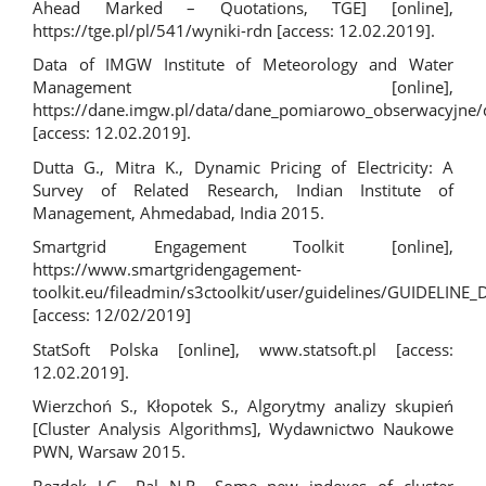
Ahead Marked – Quotations, TGE] [online],
https://tge.pl/pl/541/wyniki-rdn
[access: 12.02.2019].
Data of IMGW Institute of Meteorology and Water
Management [online],
https://dane.imgw.pl/data/dane_pomiarowo_obserwacyjne
[access: 12.02.2019].
Dutta G., Mitra K., Dynamic Pricing of Electricity: A
Survey of Related Research, Indian Institute of
Management, Ahmedabad, India 2015.
Smartgrid Engagement Toolkit [online],
https://www.smartgridengagement-
toolkit.eu/fileadmin/s3ctoolkit/user/guidelines/GUIDELI
[access: 12/02/2019]
StatSoft Polska [online], www.statsoft.pl [access:
12.02.2019].
Wierzchoń S., Kłopotek S., Algorytmy analizy skupień
[Cluster Analysis Algorithms], Wydawnictwo Naukowe
PWN, Warsaw 2015.
Bezdek J.C., Pal N.R., Some new indexes of cluster