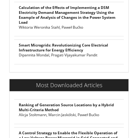
Calculation of the Effects of Implementing a DSM
Electricity Demand Management Strategy Using the
Example of Analysis of Changes in the Power System
Load
Wiktoria Weronika Stahl, Paweł Bućko
Smart Microgrids: Revolutionizing Core Electrical
Infrastructure for Energy Efficiency
Dipannita Mondal, Pragati Vijayakumar Pandit
Most Downloaded Articles
Ranking of Generation Source Locations by a Hybrid
Multi-Criteria Method
Alicja Stoltmann, Marcin Jaskólski, Paweł Bućko
A Control Strategy to Enable the Flexible Operation of
a Low-Voltage Power Microgrid in Grid-Connected and