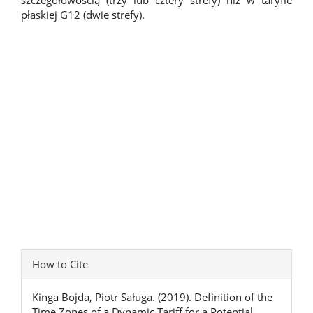
płaskiej G12 (dwie strefy).
Article
How to Cite
Details
Kinga Bojda, Piotr Saługa. (2019). Definition of the
Time Zones of a Dynamic Tariff for a Potential