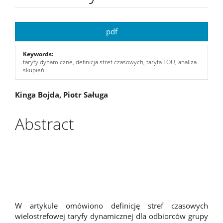
Article
pdf
Sidebar
Keywords:
taryfy dynamiczne, definicja stref czasowych, taryfa TOU, analiza
skupień
Main
Kinga Bojda, Piotr Saługa
Article
Abstract
Content
W artykule omówiono definicję stref czasowych
wielostrefowej taryfy dynamicznej dla odbiorców grupy