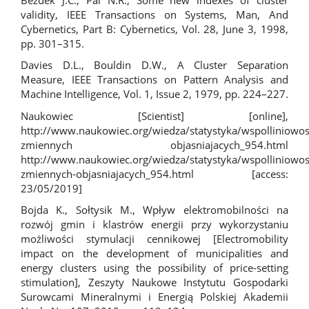
validity, IEEE Transactions on Systems, Man, And
Cybernetics, Part B: Cybernetics, Vol. 28, June 3, 1998,
pp. 301–315.
Davies D.L., Bouldin D.W., A Cluster Separation
Measure, IEEE Transactions on Pattern Analysis and
Machine Intelligence, Vol. 1, Issue 2, 1979, pp. 224–227.
Naukowiec [Scientist] [online],
http://www.naukowiec.org/wiedza/statystyka/wspolliniowos
zmiennych
objasniajacych_954.html
http://www.naukowiec.org/wiedza/statystyka/wspolliniowos
zmiennych-objasniajacych_954.html
[access:
23/05/2019]
Bojda K., Sołtysik M., Wpływ elektromobilności na
rozwój gmin i klastrów energii przy wykorzystaniu
możliwości stymulacji cennikowej [Electromobility
impact on the development of municipalities and
energy clusters using the possibility of price-setting
stimulation], Zeszyty Naukowe Instytutu Gospodarki
Surowcami Mineralnymi i Energią Polskiej Akademii