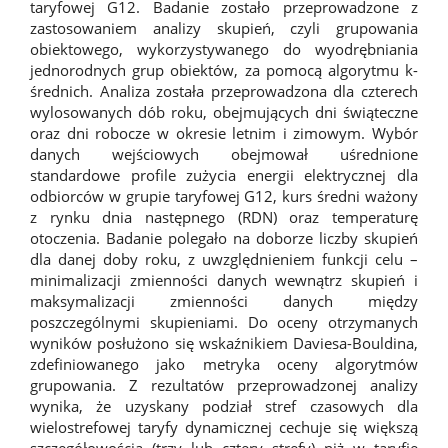
taryfowej G12. Badanie zostało przeprowadzone z
zastosowaniem analizy skupień, czyli grupowania
obiektowego, wykorzystywanego do wyodrębniania
jednorodnych grup obiektów, za pomocą algorytmu k-
średnich. Analiza została przeprowadzona dla czterech
wylosowanych dób roku, obejmujących dni świąteczne
oraz dni robocze w okresie letnim i zimowym. Wybór
danych wejściowych obejmował uśrednione
standardowe profile zużycia energii elektrycznej dla
odbiorców w grupie taryfowej G12, kurs średni ważony
z rynku dnia następnego (RDN) oraz temperaturę
otoczenia. Badanie polegało na doborze liczby skupień
dla danej doby roku, z uwzględnieniem funkcji celu –
minimalizacji zmienności danych wewnątrz skupień i
maksymalizacji zmienności danych między
poszczególnymi skupieniami. Do oceny otrzymanych
wyników posłużono się wskaźnikiem Daviesa-Bouldina,
zdefiniowanego jako metryka oceny algorytmów
grupowania. Z rezultatów przeprowadzonej analizy
wynika, że uzyskany podział stref czasowych dla
wielostrefowej taryfy dynamicznej cechuje się większą
szczegółowością (trzy lub cztery strefy) niż w taryfie