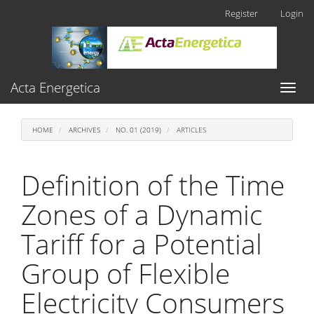
Main
Register
Login
Navigation
Main
Content
Sidebar
Acta Energetica
Toggl
naviga
HOME
ARCHIVES
NO. 01 (2019)
ARTICLES
Definition of the Time
Zones of a Dynamic
Tariff for a Potential
Group of Flexible
Electricity Consumers