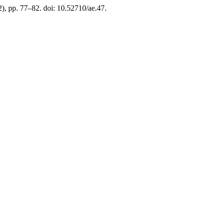
02), pp. 77–82. doi: 10.52710/ae.47.