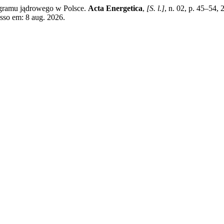
gramu jądrowego w Polsce.
Acta Energetica
,
[S. l.]
, n. 02, p. 45–54,
esso em: 8 aug. 2026.