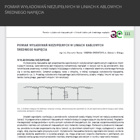
Return
POMIAR WYŁADOWAŃ NIEZUPEŁNYCH W LINIACH K ABLOWYCH
to
ŚREDNIEGO NAPIĘCIA
Article
Details
Do
Do
PD